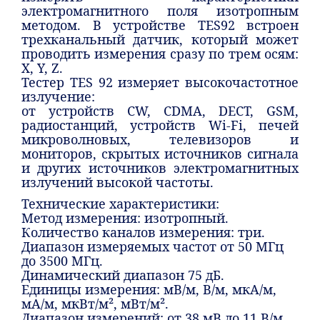
электромагнитного поля изотропным
методом. В устройстве TES92 встроен
трехканальный датчик, который может
проводить измерения сразу по трем осям:
X, Y, Z.
Тестер TES 92 измеряет высокочастотное
излучение:
от устройств CW, CDMA, DECT, GSM,
радиостанций, устройств Wi-Fi, печей
микроволновых, телевизоров и
мониторов, скрытых источников сигнала
и других источников электромагнитных
излучений высокой частоты.
Технические характеристики:
Метод измерения: изотропный.
Количество каналов измерения: три.
Диапазон измеряемых частот от 50 МГц
до 3500 МГц.
Динамический диапазон 75 дБ.
Единицы измерения: мВ/м, В/м, мкА/м,
мА/м, мкВт/м², мВт/м².
Диапазон измерений: от 38 мВ до 11 В/м.