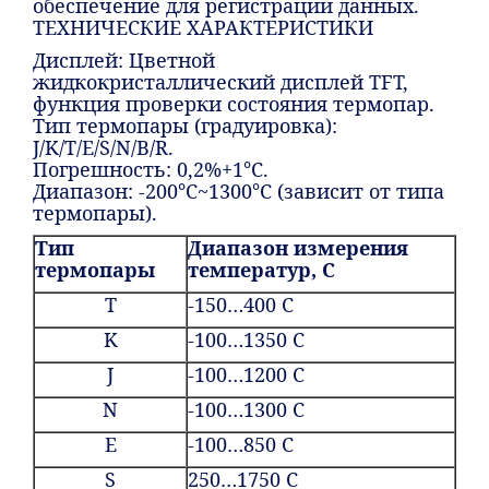
обеспечение для регистрации данных.
ТЕХНИЧЕСКИЕ ХАРАКТЕРИСТИКИ
Дисплей: Цветной
жидкокристаллический дисплей TFT,
функция проверки состояния термопар.
Тип термопары (градуировка):
J/K/T/E/S/N/B/R.
Погрешность: 0,2%+1°С.
Диапазон: -200°С~1300°C (зависит от типа
термопары).
Тип
Диапазон измерения
термопары
температур
, C
Т
-150…400 C
K
-100…1350 C
J
-100…1200 C
N
-100…1300 C
E
-100…850 C
S
250…1750 C