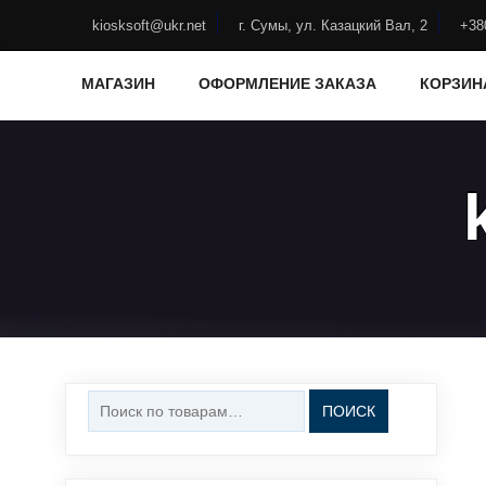
Skip
to
kiosksoft@ukr.net
г. Сумы, ул. Казацкий Вал, 2
+38
content
МАГАЗИН
ОФОРМЛЕНИЕ ЗАКАЗА
КОРЗИН
Искать:
ПОИСК