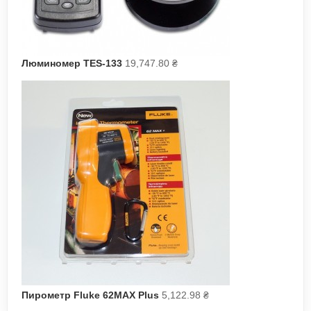
Люминомер TES-133
19,747.80
₴
Пирометр Fluke 62MAX Plus
5,122.98
₴