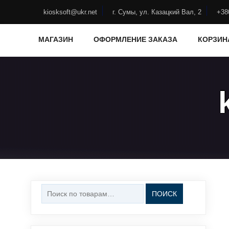
Skip
to
kiosksoft@ukr.net
г. Сумы, ул. Казацкий Вал, 2
+38
content
МАГАЗИН
ОФОРМЛЕНИЕ ЗАКАЗА
КОРЗИН
Искать:
ПОИСК