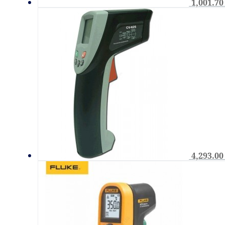
1,001.7
4,293.0