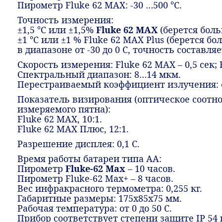
Пирометр Fluke 62 MAX: -30 …500 °C.
Точность измерения:
±1,5 °C или ±1,5%
Fluke 62 MAX
(берется боль
±1 °C или ±1 % Fluke 62 MAX Plus (берется б
в диапазоне от -30 до 0 С, точность составляе
Скорость измерения: Fluke 62 MAX – 0,5 сек; F
Спектральный диапазон: 8…14 мкм.
Перестраиваемый коэффициент излучения: от 
Показатель визирования (оптическое соотн
измеряемого пятна):
Fluke 62 MAX, 10:1.
Fluke 62 MAX Плюс, 12:1.
Разрешение дисплея: 0,1 С.
Время работы батареи типа АА:
Пирометр
Fluke-62 Max
– 10 часов.
Пирометр Fluke-62 Max+ – 8 часов.
Вес инфракрасного термометра: 0,255 кг.
Габаритные размеры: 175х85х75 мм.
Рабочая температура: от 0 до 50 С.
Прибор соответствует степени защите IP 54 