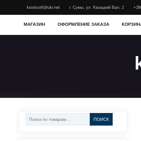
Skip
to
kiosksoft@ukr.net
г. Сумы, ул. Казацкий Вал, 2
+38
content
МАГАЗИН
ОФОРМЛЕНИЕ ЗАКАЗА
КОРЗИН
Искать:
ПОИСК