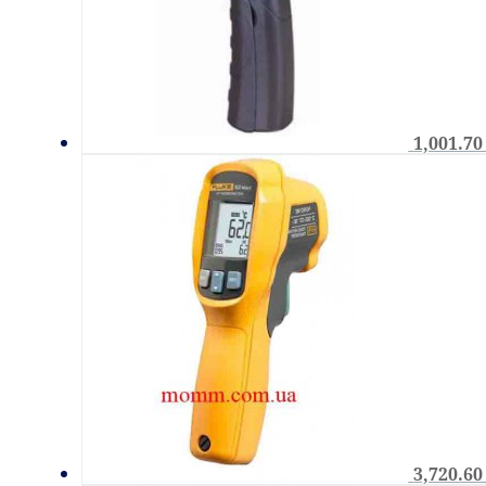
1,001.7
3,720.6