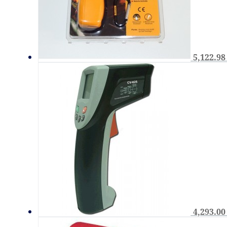
5,122.9
4,293.0